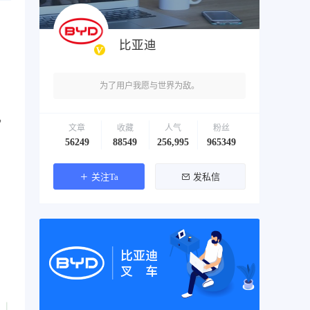
比亚迪
为了用户我愿与世界为敌。
，
文章
收藏
人气
粉丝
56249
88549
256,995
965349
关注Ta
发私信