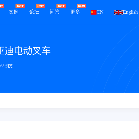
案例
论坛
问答
更多
CN
English
亚迪电动叉车
965 浏览