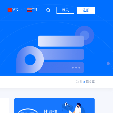
VN
TH
登录
注册
共
8
篇文章