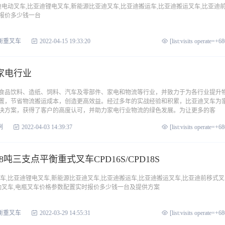
比亚迪电动叉车,比亚迪锂电叉车,新能源比亚迪叉车,比亚迪搬运车,比亚迪搬运叉车,比亚迪
报价多少钱一台
衡重叉车
2022-04-15 19:33:20
[list:visits operate=+6
家电行业
食品饮料、造纸、饲料、汽车及零部件、家电和物流等行业，并致力于为各行业提升
置，节省物流搬运成本，创造更高效益。经过多年的实战经验和积累，比亚迪叉车为
决方案，获得了客户的高度认可，并助力家电行业物流的绿色发展。为让更多的客
例
2022-04-03 14:39:37
[list:visits operate=+6
.8吨三支点平衡重式叉车CPD16S/CPD18S
车,比亚迪锂电叉车,新能源比亚迪叉车,比亚迪搬运车,比亚迪搬运叉车,比亚迪前移式叉
电动叉车,电瓶叉车价格参数配置实时报价多少钱一台及提供方案
衡重叉车
2022-03-29 14:55:31
[list:visits operate=+6