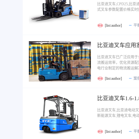
比亚迪叉车,CPD25,
式叉车参数配置价格实时
[list:author]
平
比亚迪叉车应用
比亚迪叉车已广泛应用于
流搬运效率，优化资源配
电行业制定的物流搬运解
[list:author]
案
比亚迪叉车1.6-1
比亚迪叉车,比亚迪电动叉
新能源叉车,锂电叉车,
[list:author]
平