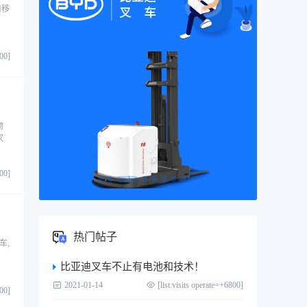
前移
800]
物
家
800]
热门帖子
车,
比亚迪叉车不止有电池和技术！
2021-01-14
[list:visits operate=+6800]
800]