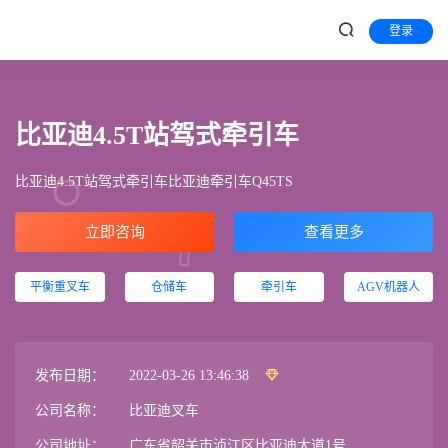
登录
比亚迪4.5T站驾式牵引车
比亚迪4.5T站驾式牵引车比亚迪牵引车Q45TS
立即咨询
查看更多
平衡重叉车
仓储车
牵引车
AGV机器人
发布日期：
2022-03-26 13:46:38
公司名称：
比亚迪叉车
公司地址：
广东省韶关市浈江区比亚迪大道1号