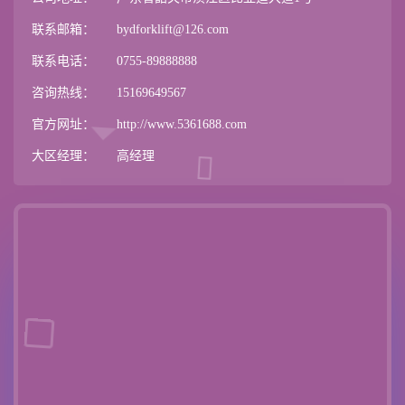
联系邮箱：
bydforklift@126.com
联系电话：
0755-89888888
咨询热线：
15169649567
官方网址：
http://www.5361688.com
大区经理：
高经理