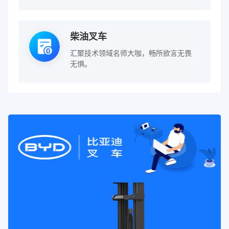
柴油叉车
汇聚技术领域名师大咖，畅所欲言无畏
无惧。