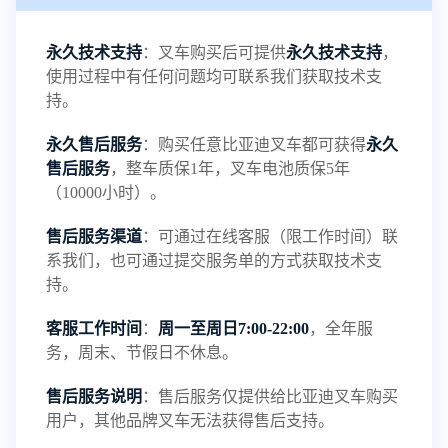
具稳定性。2、比能量大。比能量是指电池单位质量
永久技术支持
：叉车购买后可提供
永久技术支持
，
使用过程中有任何问题均可联系我们获取技术支
或单位体积所能输出的电能，磷酸铁锂电池的质量
持。
永久售后服务
：购买任意比亚迪叉车都可获得
永久
比能量为120Wh/kg，；而体积比能量为200Wh/L，
售后服务
，整车质保1年，叉车电池质保5年
（10000小时）。
两种比能量都差不多是铅酸电池的3倍左右。从这也
售后服务渠道
：可通过在线客服（限工作时间）联
···
系我们，也可通过提交服务单的方式获取技术支
持。
客服工作时间
：
周一至周日7:00-22:00
，全年服
磷酸铁锂电池介绍
务，周末、节假日不休息。
NEW
售后服务说明
：售后服务仅提供给比亚迪叉车购买
用户，其他品牌叉车无法获得售后支持。
铅酸蓄电池叉车-叉车百科
NEW