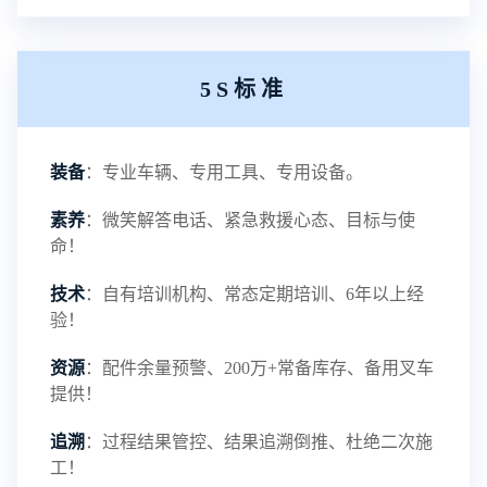
5S标准
电瓶叉车-叉车百科
NEW
装备
：专业车辆、专用工具、专用设备。
电动叉车-叉车百科
NEW
素养
：微笑解答电话、紧急救援心态、目标与使
命！
技术
：自有培训机构、常态定期培训、6年以上经
验！
资源
：配件余量预警、200万+常备库存、备用叉车
提供！
追溯
：过程结果管控、结果追溯倒推、杜绝二次施
工！