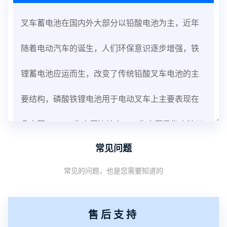
叉车蓄电池在国内外大部分以铅酸电池为主，近年
随着电动汽车的诞生，人们环保意识逐步增强，铁
锂蓄电池应运而生，改变了传统铅酸叉车电池的主
要结构，磷酸铁锂电池用于电动叉车上主要表现在
几方面：1、工作电压比较高。工作电压是指电池正
常见问题
常工作所需的电压，提高工作电压，可以增加电池
常见的问题，也是您需要知道的
的稳定性能，但会改变电池的化学介质导致电池发
热，降低电池的寿命。而磷酸铁锂电池工作电压高
售后支持
达3.2V，与铅酸电池的工作电压2.1V相比，电池更