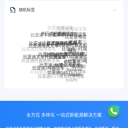
随机标签
步行式托盘搬运车
比亚迪托盘搬运车
比亚迪平衡重叉车
比亚迪电动
托盘车
锂电
比亚迪搬运机器人
比亚迪托盘式搬运机器人
比亚迪托盘式机
比亚迪堆高叉车
搬运
比亚迪2.0T站
器人
比亚迪托盘堆垛车
车
比亚迪堆垛叉车价格
驾式牵引车
比亚迪堆垛叉车
比亚迪站
比亚迪3.0T座驾式
比亚迪叉车托盘搬运车
驾式牵引
比亚迪3吨
牵引车
比亚迪托盘前移叉车
比亚迪25T牵引车
车
电动AGV叉车
牵引车
比亚迪
比亚迪2吨搬运车
Stand-on
堆垛车
比亚迪Q45TS
半包围式托盘搬运车
比亚迪
forklift
BYD forklift
比亚迪4.5T站驾式牵引车
比亚迪仓储叉车
P30S
S16PS
全方位 多样化 一站式新能源解决方案