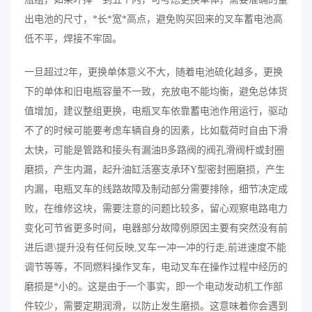
出电池的尺寸，*长*宽*高点，避免购买回来的叉车蓄电池高
低不平，焊接不牢固。
一旦超过2年，更换单体意义不大，随着电池硫化越多，更换
下的单体和旧电瓶容量不一致，充放电不能均衡，避免总体货
值增加，建议整组更换，电瓶叉车依靠蓄电池作用运行，驱动
不了的时候可能要考虑车辆自身的因素，比如载荷时自由下滑
太快，可能是管路和接头有漏油B多路阀的阀孔滑阀杆或封圈
磨损，产生内漏，起升油缸活塞支承环Y型密封圈磨损，产生
内漏，电瓶叉车的线路故障及制动部分需要排除，细节决定成
败，在维修这块，需要注意的问题比较多，留心观察电路电力
变化可节省更多时间，电器部分故障例原因主要有突然没有前
进后退\提升没有任何反映,叉车一冲一冲的行走,前进速度不能
调节等等，不同燃料操作叉车，电动叉车在操作过程中经历的
磨损是*小的。这是由于一个事实，即一个电动发动机工作部
件较少，需要定期润滑，以防止发生磨损。这意味着你会遇到