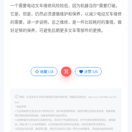
一个需要电动叉车维修风险较低，因为机器当你*需要打破。
它是，但是，仍然必须遵循维护和保养，以减少电动叉车维修
的需要，进一步说明，总之维修，是一件比较耗时的事情，做
好足够的保养，可避免后期更多叉车零部件的更换。
赏
收藏
118
点赞
126
版权：比亚迪叉车 所有文章版权归原作者所有！转载请注明出处：http://www.5361688.com/163.
html
* 特此声明
1.凡注明来源"比亚迪叉车”的所有文字、图片和音视频资料，版权均属比亚迪叉车所有。若需转载
需注明新闻来源及链接，违者本网将依法追究责任。
2.本网转载并注明自其它来源的作品，目的在于传递更多信息，并不代表本网赞同其观点。其他媒
体、网站 或个人从本网转载时，必须保留本网注明的作品来源，并自负版权等法律责任。
3.如涉及作品内容、版权等问题，请在作品发表之日起一周内与本网联系，否则视为放弃相关权